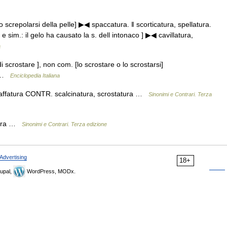
[lo screpolarsi della pelle] ▶◀ spaccatura. ‖ scorticatura, spellatura.
o e sim.: il gelo ha causato la s. dell intonaco ] ▶◀ cavillatura,
a
 scrostare ], non com. [lo scrostare o lo scrostarsi]
ra …
Enciclopedia Italiana
nzaffatura CONTR. scalcinatura, scrostatura …
Sinonimi e Contrari. Terza
atura …
Sinonimi e Contrari. Terza edizione
Advertising
18+
upal,
WordPress, MODx.