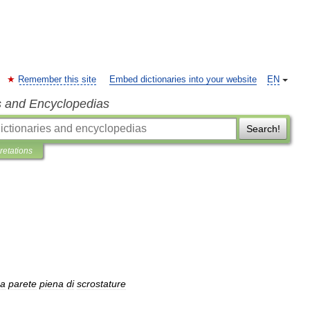
Remember this site
Embed dictionaries into your website
EN
s and Encyclopedias
Search!
pretations
a
parete
piena
di
scrostature