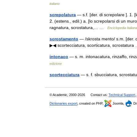
italiano
screpolatura
— s.f. [der. di screpolare ]. 1. 
2. (estens., edil.) a. [lo screpolarsi di un mur
ragnatura, scrostatura,… …
Enciclopedia Italian
scrostamento
— /skrosta mento/ s.m. [der. di
▶◀ scortecciatura, scorticatura, scrostatu
intonaco
— s. m. intonacatura, rinzaffo, ri
edizione
scortecciatura
— s. f. sbucciatura, scrost
© Academic, 2000-2026
Contact us:
Technical Support
,
Dictionaries export
, created on PHP,
Joomla,
Dr