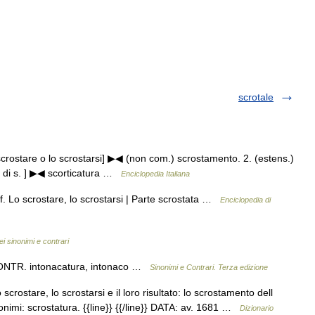
scrotale
o scrostare o lo scrostarsi] ▶◀ (non com.) scrostamento. 2. (estens.)
ni di s. ] ▶◀ scorticatura …
Enciclopedia Italiana
f. Lo scrostare, lo scrostarsi | Parte scrostata …
Enciclopedia di
ei sinonimi e contrari
 CONTR. intonacatura, intonaco …
Sinonimi e Contrari. Terza edizione
rostare, lo scrostarsi e il loro risultato: lo scrostamento dell
onimi: scrostatura. {{line}} {{/line}} DATA: av. 1681 …
Dizionario