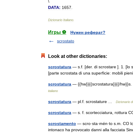
\
DATA:
1657
.
Dizionario
Italiano
.
Игры ⚽
Нужен реферат?
scrostato
Look at other dictionaries:
scrostatura
— s.f. [der. di scrostare ]. 1. [l
[parte scrostata di una superficie: mobili pie
scrostatura
— {{hw}}{{scrostatura}}{{/hw}}s. 
italiano
scrostatura
— pl.f. scrostature …
Dizionario d
scrostatura
— s. f. scortecciatura, rottura
scrostamento
— scro·sta·mén·to s.m. CO lo sc
intonaco ha provocato danni alla facciata Sin