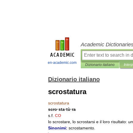
Academic Dictionarie
en-academic.com
Dizionario italiano
Inter
Dizionario italiano
scrostatura
scrostatura
scro
·
sta
·
tù
·
ra
s
.
f
.
CO
lo
scrostare
,
lo
scrostarsi
e
il
loro
risultato:
un
Sinonimi:
scrostamento
.